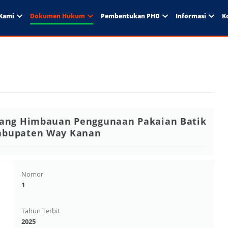
Kami
Dokumen Hukum
Pembentukan PHD
Informasi
K
tang Himbauan Penggunaan Pakaian Batik
abupaten Way Kanan
Nomor
1
Tahun Terbit
2025