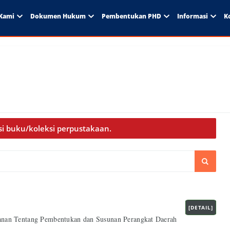
Kami
Dokumen Hukum
Pembentukan PHD
Informasi
K
asi buku/koleksi perpustakaan.
[DETAIL]
nan Tentang Pembentukan dan Susunan Perangkat Daerah